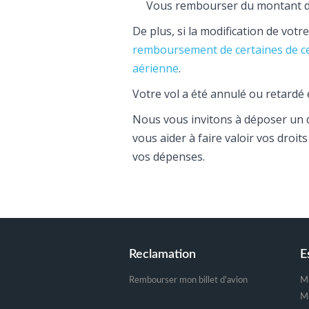
Vous rembourser du montant de
De plus, si la modification de votr
remboursement de certaines de c
aérienne
.
Votre vol a été annulé ou retardé 
Nous vous invitons à déposer un 
vous aider à faire valoir vos droi
vos dépenses.
Footer
Reclamation
E
Rembourser mon billet d'avion
M
Me