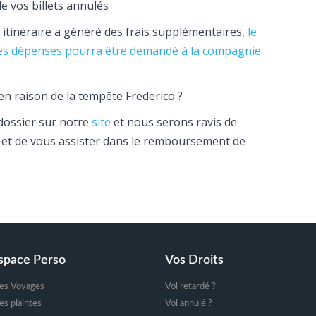
 vos billets annulés
e itinéraire a généré des frais supplémentaires,
le
es dépenses pourra être demandé à la compagnie
en raison de la tempête Frederico ?
dossier sur notre
site
et nous serons ravis de
ts et de vous assister dans le remboursement de
space Perso
Vos Droits
es Voyages
Vol retardé ?
s plaintes
Vol annulé ?