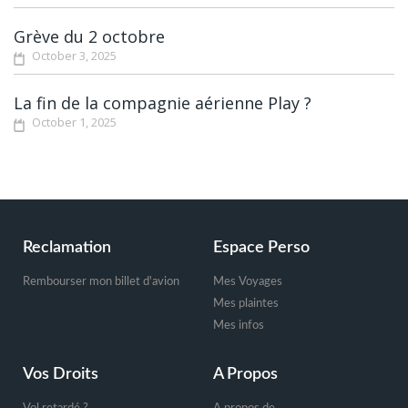
Grève du 2 octobre
October 3, 2025
La fin de la compagnie aérienne Play ?
October 1, 2025
Footer
Reclamation
Espace Perso
Rembourser mon billet d'avion
Mes Voyages
Mes plaintes
Mes infos
Vos Droits
A Propos