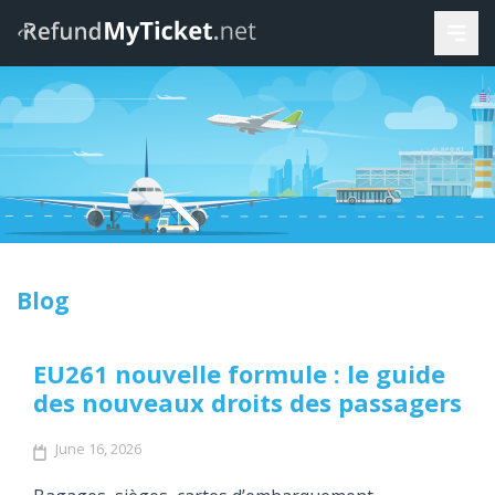
Blog
EU261 nouvelle formule : le guide
des nouveaux droits des passagers
June 16, 2026