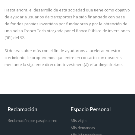
Hasta ahora, el desarrollo de esta sociedad que tiene como objetivo
de ayudar a usuarios de transportes ha sido financiado con base
de fondos propios invertidos por fundadores y por la obtención de
una bolsa French Tech otorgada por el Banco Público de Inversiones
(BPI) del 92.
Si desea saber más con el fin de ayudarnos a acelerar nuestro
crecimiento, le proponemos que entre en contacto con nosotros
mediante la siguiente dirección: investment(à)refundmyticket.net
Footer
Reclamación
Espacio Personal
Reclamación por pasaje aereo
Mis viajes
Mis demandas