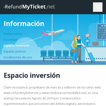
Información
Gobernanza
Sociedad
Espacio inversión
Espacio prensa
Condiciones de uso
Espacio inversión
Claim Assistance, propietario de marcas y editores de los sitios web
www.refundmyticket.net y www.remboursermonbillet.com, es una
startup lanzada en Agosto de 2014 por 3 empresarios
experimentados que provienen del ámbito digital y aeronáutico.